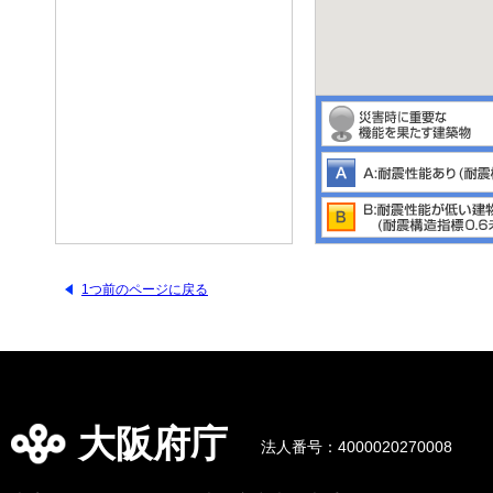
1つ前のページに戻る
大阪府庁
法人番号：4000020270008